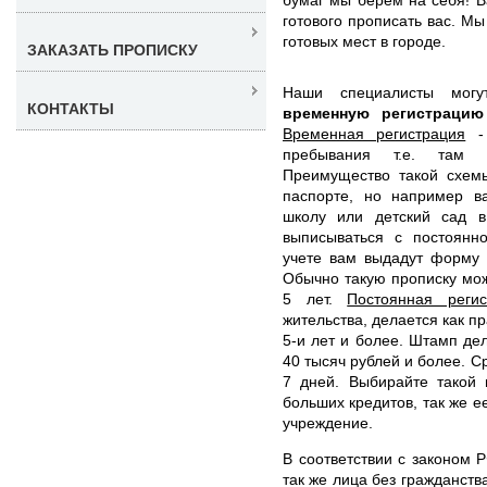
готового прописать вас. М
готовых мест в городе.
ЗАКАЗАТЬ ПРОПИСКУ
Наши специалисты мог
КОНТАКТЫ
временную регистраци
Временная регистрация
- 
пребывания т.е. там 
Преимущество такой схемы
паспорте, но например в
школу или детский сад в
выписываться с постоянн
учете вам выдадут форму 
Обычно такую прописку мож
5 лет.
Постоянная регис
жительства, делается как п
5-и лет и более. Штамп де
40 тысяч рублей и более. С
7 дней. Выбирайте такой 
больших кредитов, так же е
учреждение.
В соответствии с законом Р
так же лица без гражданст