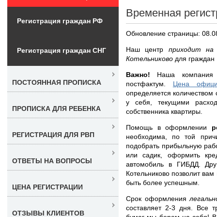
Временная регист
Регистрация граждан РФ
Обновление страницы: 08.0
Наш центр
приходит на
Регистрация граждан СНГ
Котельниково
для граждан
Важно!
Наша компания н
ПОСТОЯННАЯ ПРОПИСКА
постфактум.
Цена офици
определяется количеством с
у себя, текущими расхо
ПРОПИСКА ДЛЯ РЕБЕНКА
собственника квартиры.
Помощь в оформлении
р
РЕГИСТРАЦИЯ ДЛЯ РВП
необходима, по той при
подобрать прибыльную рабо
или садик, оформить кре
ОТВЕТЫ НА ВОПРОСЫ
автомобиль в ГИБДД. Др
Котельниково позволит вам 
быть более успешным.
ЦЕНА РЕГИСТРАЦИИ
Срок оформления
легаль
составляет 2-3 дня. Все 
ОТЗЫВЫ КЛИЕНТОВ
бумаг мы берем на себя! В